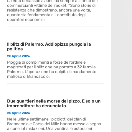
La nota dell’associazione da sempre al fianco dei
commercianti vittime del racket: “Sono storie di
resistenza che dimostrano, ancora una volta,
quanto sia fondamentale il contributo degli
operatori economici.
Il blitz di Palermo, Addiopizzo pungola la
politica
20 Aprile 2026
Pioggia di complimenti a forze dell’ordine e
magistrati per il blitz che ha portato a 32 fermi a
Palermo. L’operazione ha colpito il mandamento
mafioso di Brancaccio.
Due quartieri nella morsa del pizzo. E solo un
imprenditore ha denunciato
20 Aprile 2026
Nelle ultime settimane i picciotti dei clan di
Brancaccio e Corso dei Mille hanno messo a segno
alcune intimidazioni. Una ventina le estorsioni