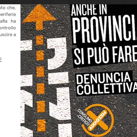
to che,
riferie
afia ha
ontrollo
uscire a
E