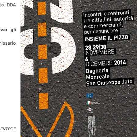
nto DDA
sso gli
issario
ENTO” E