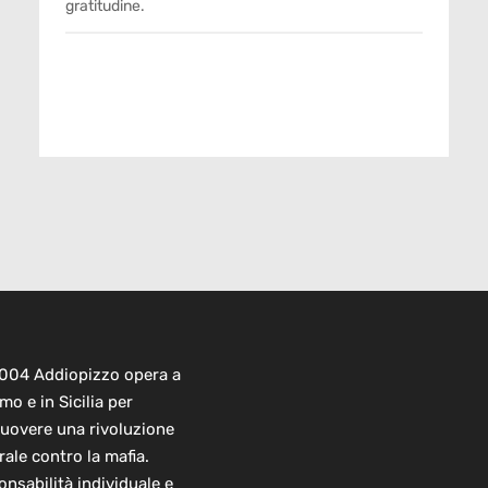
gratitudine.
2004 Addiopizzo opera a
mo e in Sicilia per
uovere una rivoluzione
rale contro la mafia.
nsabilità individuale e