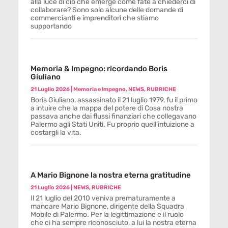
alla luce di ciò che emerge come fate a chiederci di
collaborare? Sono solo alcune delle domande di
commercianti e imprenditori che stiamo
supportando
Memoria & Impegno: ricordando Boris
Giuliano
21 Luglio 2026
|
Memoria e Impegno
,
NEWS
,
RUBRICHE
Boris Giuliano, assassinato il 21 luglio 1979, fu il primo
a intuire che la mappa del potere di Cosa nostra
passava anche dai flussi finanziari che collegavano
Palermo agli Stati Uniti. Fu proprio quell’intuizione a
costargli la vita.
A Mario Bignone la nostra eterna gratitudine
21 Luglio 2026
|
NEWS
,
RUBRICHE
Il 21 luglio del 2010 veniva prematuramente a
mancare Mario Bignone, dirigente della Squadra
Mobile di Palermo. Per la legittimazione e il ruolo
che ci ha sempre riconosciuto, a lui la nostra eterna