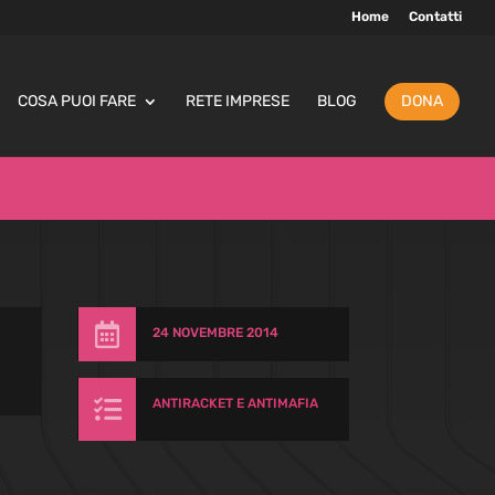
Home
Contatti
COSA PUOI FARE
RETE IMPRESE
BLOG
DONA

24 NOVEMBRE 2014

ANTIRACKET E ANTIMAFIA