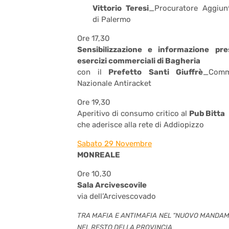
Vittorio Teresi
_Procuratore Aggiu
di Palermo
Ore 17,30
Sensibilizzazione e informazione pre
esercizi commerciali di Bagheria
con il
Prefetto Santi Giuffrè
_Comm
Nazionale Antiracket
Ore 19,30
Aperitivo di consumo critico al
Pub Bitta
che aderisce alla rete di Addiopizzo
Sabato 29 Novembre
MONREALE
Ore 10,30
Sala Arcivescovile
via dell’Arcivescovado
TRA MAFIA E ANTIMAFIA NEL “NUOVO MANDAM
NEL RESTO DELLA PROVINCIA