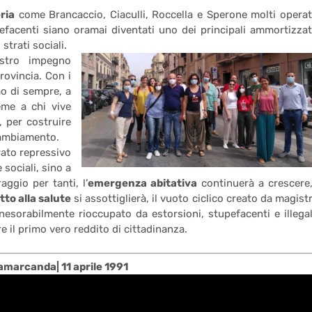
ria
come Brancaccio, Ciaculli, Roccella e Sperone molti operat
efacenti siano oramai diventati uno dei principali ammortizzat
strati sociali.
ostro impegno
rovincia. Con i
mo di sempre, a
eme a chi vive
, per costruire
cambiamento.
arato repressivo
e sociali, sino a
ggio per tanti, l’
emergenza abitativa
continuerà a crescere,
itto alla salute
si assottiglierà, il vuoto ciclico creato da magistr
inesorabilmente rioccupato da estorsioni, stupefacenti e illegal
re il primo vero reddito di cittadinanza.
amarcanda| 11 aprile 1991