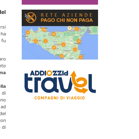
del
rsi
 ha
 fu
aro
nto
ma
lla
 di
ano
 ad
del
non
 di