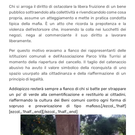
Chi si arroga il diritto di ostacolare la libera fruizione di un bene
pubblico sottraendolo alla collettività e rivendicandolo come cosa
propria, assume un atteggiamento e mette in pratica condotta
tipica della mafia. È un atto che ricorda la prepotenza e la
violenza dell’estorsore che, inserendo la colla nei lucchetti dei
negozi, nega al commerciante il suo diritto a lavorare
liberamente.
Per questo motivo eravamo a fianco dei rappresentanti delle
istituzioni comunali e dell’Associazione Parco Villa Turrisi al
momento della riapertura del cancello. Il taglio del catenaccio
abusivo ha avuto il valore simbolico della riconquista di uno
spazio usurpato alla cittadinanza e della riaffermazione di un
principio di legalità.
Addiopizzo resterà sempre a fianco di chi si batte per strappare
un po’ di verde alla cementificazione e restituirlo ai cittadini,
riaffermando la cultura dei Beni comuni contro ogni forma di
sopruso e prevaricazione di tipo mafioso.[/ezcol_1half]
[ezcol_1half_end]
[/ezcol_1half_end]