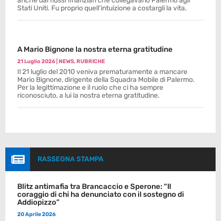
anche dai flussi finanziari che collegavano Palermo agli
Stati Uniti. Fu proprio quell’intuizione a costargli la vita.
A Mario Bignone la nostra eterna gratitudine
21 Luglio 2026
|
NEWS
,
RUBRICHE
Il 21 luglio del 2010 veniva prematuramente a mancare
Mario Bignone, dirigente della Squadra Mobile di Palermo.
Per la legittimazione e il ruolo che ci ha sempre
riconosciuto, a lui la nostra eterna gratitudine.

RASSEGNA STAMPA
Blitz antimafia tra Brancaccio e Sperone: “Il
coraggio di chi ha denunciato con il sostegno di
Addiopizzo”
20 Aprile 2026