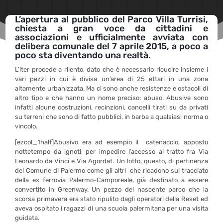
L’apertura al pubblico del Parco Villa Turrisi,
chiesta a gran voce da cittadini e
associazioni e ufficialmente avviata con
delibera comunale del 7 aprile 2015, a poco a
poco sta diventando una realtà.
L’iter procede a rilento, dato che è necessario ricucire insieme i
vari pezzi in cui è divisa un’area di 25 ettari in una zona
altamente urbanizzata. Ma ci sono anche resistenze e ostacoli di
altro tipo e che hanno un nome preciso: abuso. Abusive sono
infatti alcune costruzioni, recinzioni, cancelli tirati su da privati
su terreni che sono di fatto pubblici, in barba a qualsiasi norma o
vincolo.
[ezcol_1half]Abusivo era ad esempio il catenaccio, apposto
nottetempo da ignoti, per impedire l’accesso al tratto fra Via
Leonardo da Vinci e Via Agordat. Un lotto, questo, di pertinenza
del Comune di Palermo come gli altri che ricadono sul tracciato
della ex ferrovia Palermo-Camporeale, già destinato a essere
convertito in Greenway. Un pezzo del nascente parco che la
scorsa primavera era stato ripulito dagli operatori della Reset ed
aveva ospitato i ragazzi di una scuola palermitana per una visita
guidata.