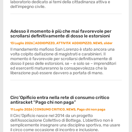
laboratorio dedicato ai temi della cittadinanza attiva e
dell’impegno civile.
Adesso il momento è più che mai favorevole per
scrollarsi definitivamente di dosso le estorsioni
13 Luglio 2026
|
ADDIOPIZZO
,
ATTIVITA' ADDIOPIZZO
,
NEWS
,
slider
Il mandamento mafioso San Lorenzo è stato ancora una
volta colpito dall’azione di magistrati e carabinieri. Il
momento è favorevole per scrollarsi definitivamente di
dosso il peso delle estorsioni, se – e solo se – imprenditori
ed esercenti matureranno la consapevolezza che la
liberazione può essere davvero a portata di mano.
Circ’Opificio entra nella rete di consumo critico
antiracket “Pago chi non paga”
11 Luglio 2026
|
CONSUMO CRITICO
,
NEWS
,
Pago chi non paga
Il Circ’Opificio nasce nel 2014 da un progetto
dell’Associazione Collettivo di Bottega. L’obiettivo non è
semplicemente insegnare una disciplina sportiva, ma usare
il circo come occasione di incontro e inclusione.