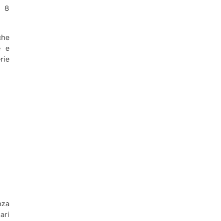
o 8
che
e e
rie
nza
ari