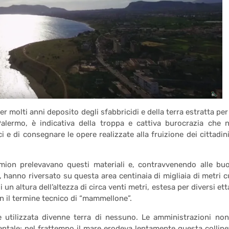
er molti anni deposito degli sfabbricidi e della terra estratta per 
Palermo, è indicativa della troppa e cattiva burocrazia che 
 e di consegnare le opere realizzate alla fruizione dei cittadini
ion prelevavano questi materiali e, contravvenendo alle bu
te, hanno riversato su questa area centinaia di migliaia di metri c
 un altura dell’altezza di circa venti metri, estesa per diversi etta
con il termine tecnico di “mammellone”.
 utilizzata divenne terra di nessuno. Le amministrazioni non
ntale; nel frattempo il mare erodeva lentamente questa colline