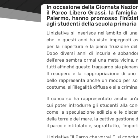
In occasione della Giornata Nazion
il Parco Libero Grassi, la famigli
Palermo, hanno promosso l’iniziat
agli studenti della scuola primaria
L’iniziativa si inserisce nell’ambito di un
che in questi anni ha visto impegnati ass
per la riapertura e la piena fruizione de
Dopo diversi anni di incuria e abbandono
dell’area sembra ormai una meta vicina, 
tutti affinché questo traguardo sia piena
Il recupero e la riappropriazione di uno
bello rappresenta anche un modo per sot
costume, all’illegalità diffusa e alla crimin
Il concorso ha rappresentato anche un’o
cui poter introdurre gli studenti alla co
come la speculazione edilizia e le discar
della terra e del mare, la cattiva gestione d
il parco è intitolato e, soprattutto, l’impor
L’iniziativa “Il Parco che vorrei…” si conc