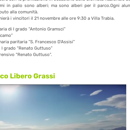
emi in palio sono alberi; ma sono alberi per il parco.Ogni alu
buto alla comunità.
rà i vincitori il 21 novembre alle ore 9:30 a Villa Trabia.
daria di I grado “Antonio Gramsci”
Alcamo”
maria paritaria “S. Francesco D’Assisi”
i I grado “Renato Guttuso”
rensivo “Renato Guttuso”.
rco Libero Grassi