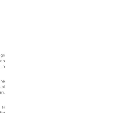
gli
non
 in
one
ubi
ri,
 si
tta