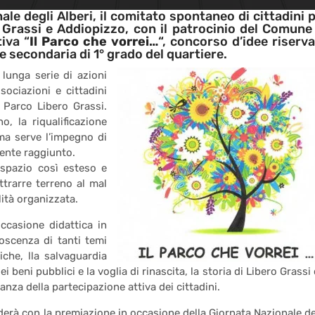
ale degli Alberi, il comitato spontaneo di cittadini 
a Grassi e Addiopizzo, con il patrocinio del Comune
iva “
Il Parco che vorrei…
“, concorso d’idee riserv
 e secondaria di 1° grado del quartiere.
a lunga serie di azioni
ociazioni e cittadini
l Parco Libero Grassi.
, la riqualificazione
ma serve l’impegno di
mente raggiunto.
 spazio così esteso e
trarre terreno al mal
alità organizzata.
ccasione didattica in
noscenza di tanti temi
iche, lla salvaguardia
ei beni pubblici e la voglia di rinascita, la storia di Libero Grassi 
tanza della partecipazione attiva dei cittadini.
luderà con la premiazione in occasione della Giornata Nazionale de