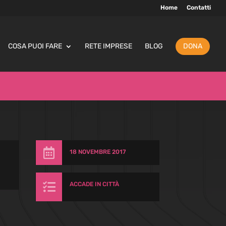
Home
Contatti
COSA PUOI FARE
RETE IMPRESE
BLOG
DONA

18 NOVEMBRE 2017

ACCADE IN CITTÀ