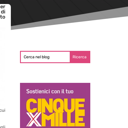
per
 di
ato
cui
gli