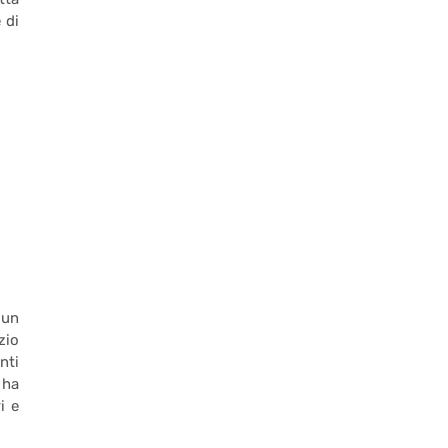
 di
 un
zio
nti
 ha
i e