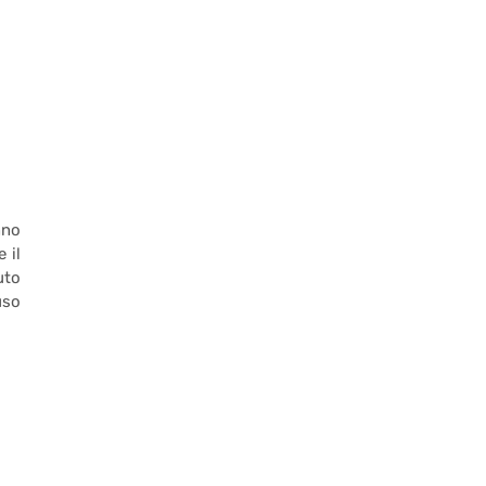
nno
 il
uto
uso