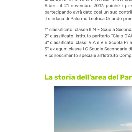
Alberi, il 21 novembre 2017, poiché i pr
partecipando avrà dato così un suo contri
Il sindaco di Palermo Leoluca Orlando premie
1° classificato: classe II M – Scuola Secon
2° classificato: Istituto paritario “Cielo D’
3° classificato: classi V A e V B Scuola Pri
3° ex equo: classe I C Scuola Secondaria d
Riconoscimento speciale all’Istituto Comp
La storia dell’area del Pa