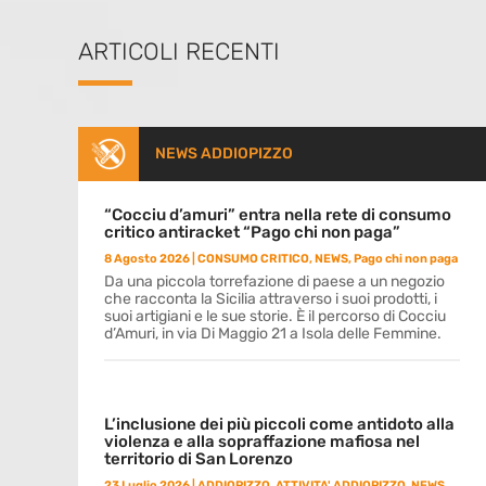
ARTICOLI RECENTI
NEWS ADDIOPIZZO
“Cocciu d’amuri” entra nella rete di consumo
critico antiracket “Pago chi non paga”
8 Agosto 2026
|
CONSUMO CRITICO
,
NEWS
,
Pago chi non paga
Da una piccola torrefazione di paese a un negozio
che racconta la Sicilia attraverso i suoi prodotti, i
suoi artigiani e le sue storie. È il percorso di Cocciu
d’Amuri, in via Di Maggio 21 a Isola delle Femmine.
L’inclusione dei più piccoli come antidoto alla
violenza e alla sopraffazione mafiosa nel
territorio di San Lorenzo
23 Luglio 2026
|
ADDIOPIZZO
,
ATTIVITA' ADDIOPIZZO
,
NEWS