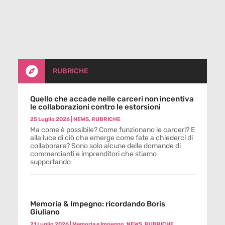

RUBRICHE
Quello che accade nelle carceri non incentiva
le collaborazioni contro le estorsioni
25 Luglio 2026
|
NEWS
,
RUBRICHE
Ma come è possibile? Come funzionano le carceri? E
alla luce di ciò che emerge come fate a chiederci di
collaborare? Sono solo alcune delle domande di
commercianti e imprenditori che stiamo
supportando
Memoria & Impegno: ricordando Boris
Giuliano
21 Luglio 2026
|
Memoria e Impegno
,
NEWS
,
RUBRICHE