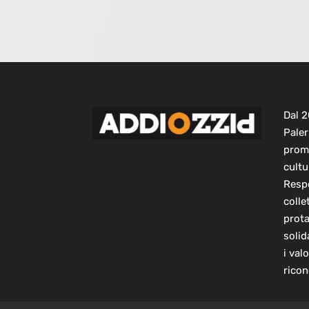
Dal 
Paler
prom
cultu
Respo
colle
prot
solid
i val
ricon