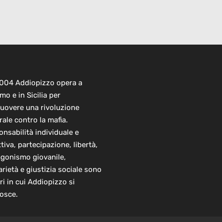
2004 Addiopizzo opera a
mo e in Sicilia per
uovere una rivoluzione
rale contro la mafia.
nsabilità individuale e
ttiva, partecipazione, libertà,
agonismo giovanile,
arietà e giustizia sociale sono
ori in cui Addiopizzo si
osce.