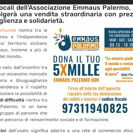
locali dell’Associazione Emmaus Palermo, 
olgerà una vendita straordinaria con prez
lienza e solidarietà.
Comunità
rientra tra le
nza e l’indipendenza
l territorio siciliano
maus, insieme a più di
 del mondo.
 nato dall’incontro tra
, un assassino mancato
eria e disuguaglianze
ipendenza e il rispetto
colare la possibilità di
 difficoltà
rientra tra
 Palermo, in un bene
 gruppo di persone che
n percorso di reinserimento sociale e di formazione.
ini
dell’usato significa aderire a una rete di commercio etic