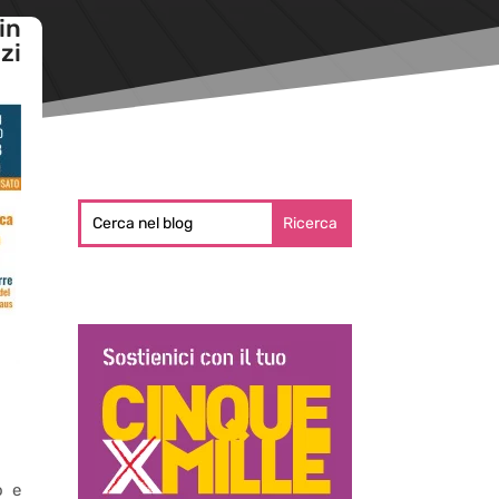
in
zi
o e