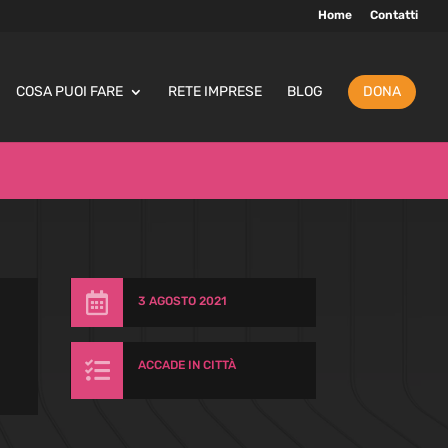
Home
Contatti
COSA PUOI FARE
RETE IMPRESE
BLOG
DONA

3 AGOSTO 2021

ACCADE IN CITTÀ