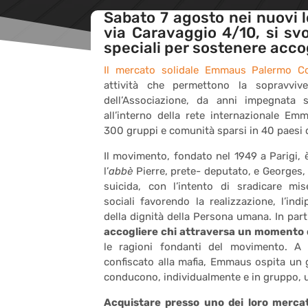
Sabato 7 agosto nei nuovi 
via Caravaggio 4/10, si sv
speciali per sostenere accog
Il mercato solidale Emmaus Palermo 
attività che permettono la sopravvive
dell’Associazione, da anni impegnata su
all’interno della rete internazionale Em
300 gruppi e comunità sparsi in 40 paesi
Il movimento, fondato nel 1949 a Parigi, è
l’
abbè
Pierre, prete- deputato, e Georges
suicida, con l’intento di sradicare mis
sociali favorendo la realizzazione, l’ind
della dignità della Persona umana. In parti
accogliere chi attraversa un momento di
le ragioni fondanti del movimento. A
confiscato alla mafia, Emmaus ospita un
conducono, individualmente e in gruppo, u
Acquistare presso uno dei loro mercat