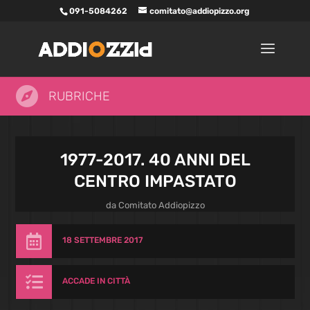
091-5084262
comitato@addiopizzo.org

RUBRICHE
1977-2017. 40 ANNI DEL
CENTRO IMPASTATO
da
Comitato Addiopizzo

18 SETTEMBRE 2017

ACCADE IN CITTÀ