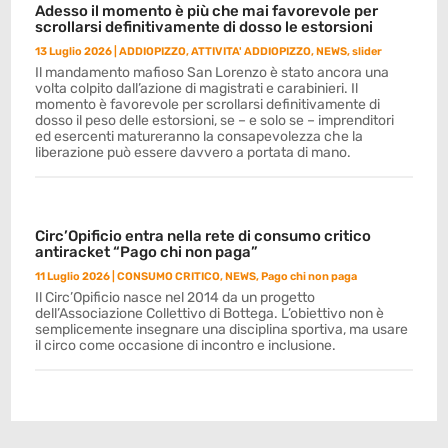
Adesso il momento è più che mai favorevole per
scrollarsi definitivamente di dosso le estorsioni
13 Luglio 2026
|
ADDIOPIZZO
,
ATTIVITA' ADDIOPIZZO
,
NEWS
,
slider
Il mandamento mafioso San Lorenzo è stato ancora una
volta colpito dall’azione di magistrati e carabinieri. Il
momento è favorevole per scrollarsi definitivamente di
dosso il peso delle estorsioni, se – e solo se – imprenditori
ed esercenti matureranno la consapevolezza che la
liberazione può essere davvero a portata di mano.
Circ’Opificio entra nella rete di consumo critico
antiracket “Pago chi non paga”
11 Luglio 2026
|
CONSUMO CRITICO
,
NEWS
,
Pago chi non paga
Il Circ’Opificio nasce nel 2014 da un progetto
dell’Associazione Collettivo di Bottega. L’obiettivo non è
semplicemente insegnare una disciplina sportiva, ma usare
il circo come occasione di incontro e inclusione.