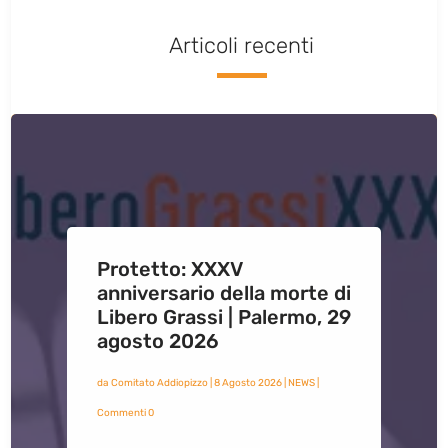
Articoli recenti
Protetto: XXXV
anniversario della morte di
Libero Grassi | Palermo, 29
agosto 2026
da
Comitato Addiopizzo
|
8 Agosto 2026
|
NEWS
|
Commenti 0