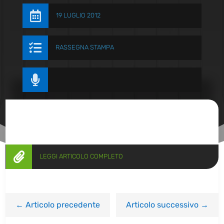

19 LUGLIO 2012

RASSEGNA STAMPA


LEGGI ARTICOLO COMPLETO
←
Articolo precedente
Articolo successivo
→