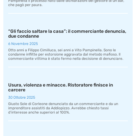
Pampinella il processo nato dalle dichiarazioni del gestore di un bar,
che pagò per paura.
“Gli faccio saltare la casa”: il commerciante denuncia,
due condanne
6 Novembre 2025
Otto anni a Filippo Cimilluca, sei anni a Vito Pampinella. Sono le
condanne inflitte per estorsione aggravata dal metodo mafioso. Il
commerciante vittima è stato fermo nella decisione di denunciare.
Usura, violenza e minacce. Ristoratore finisce in
carcere
30 Ottobre 2025
Giusto Sole di Corleone denunciato da un commerciante e da un
imprenditore assistiti da Addiopizzo. Avrebbe chiesto tassi
d’interesse anche superiori al 100%.