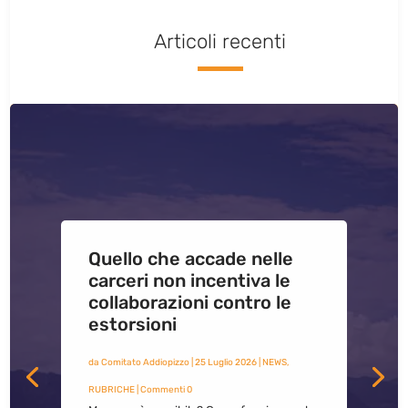
Articoli recenti
Quello che accade nelle
carceri non incentiva le
collaborazioni contro le
estorsioni
da
Comitato Addiopizzo
|
25 Luglio 2026
|
NEWS
,
RUBRICHE
| Commenti 0