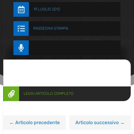

19 LUGLIO 2012

RASSEGNA STAMPA


LEGGI ARTICOLO COMPLETO
←
Articolo precedente
Articolo successivo
→