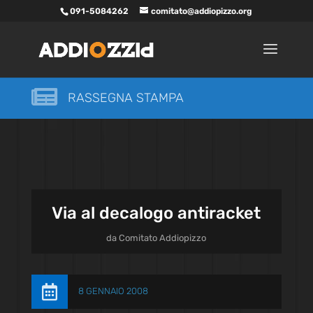
091-5084262
comitato@addiopizzo.org

RASSEGNA STAMPA
Via al decalogo antiracket
da
Comitato Addiopizzo

8 GENNAIO 2008