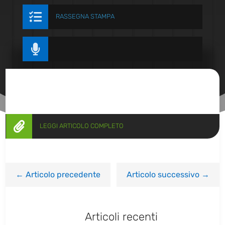

RASSEGNA STAMPA


LEGGI ARTICOLO COMPLETO
←
Articolo precedente
Articolo successivo
→
Articoli recenti