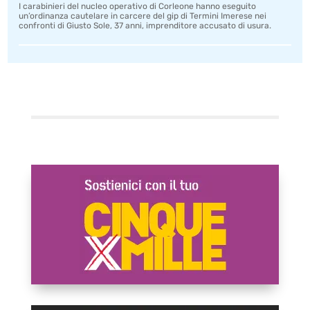
I carabinieri del nucleo operativo di Corleone hanno eseguito
un’ordinanza cautelare in carcere del gip di Termini Imerese nei
confronti di Giusto Sole, 37 anni, imprenditore accusato di usura.