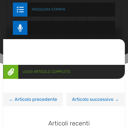

RASSEGNA STAMPA


LEGGI ARTICOLO COMPLETO
←
Articolo precedente
Articolo successivo
→
Articoli recenti