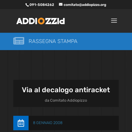
091-5084262
comitato@addiopizzo.org

RASSEGNA STAMPA
Via al decalogo antiracket
da
Comitato Addiopizzo

8 GENNAIO 2008