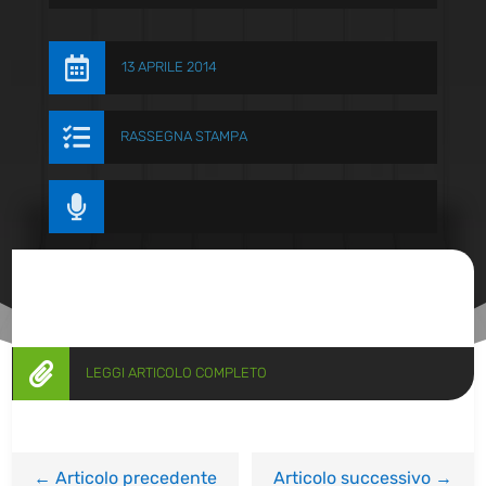

13 APRILE 2014

RASSEGNA STAMPA


LEGGI ARTICOLO COMPLETO
←
Articolo precedente
Articolo successivo
→