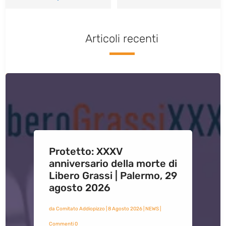
Articoli recenti
Protetto: XXXV
anniversario della morte di
Libero Grassi | Palermo, 29
agosto 2026
da
Comitato Addiopizzo
|
8 Agosto 2026
|
NEWS
|
Commenti 0