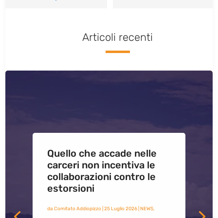
Articoli recenti
Quello che accade nelle
carceri non incentiva le
collaborazioni contro le
estorsioni
da
Comitato Addiopizzo
|
25 Luglio 2026
|
NEWS
,