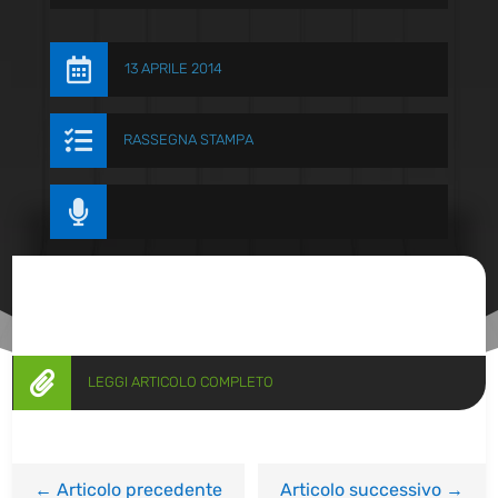

13 APRILE 2014

RASSEGNA STAMPA


LEGGI ARTICOLO COMPLETO
←
Articolo precedente
Articolo successivo
→