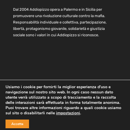
Dal 2004 Addiopizzo opera a Palermo e in Sicilia per
promuovere una rivoluzione culturale contro la mafia.
Responsabilità individuale e collettiva, partecipazione,
libertà, protagonismo giovanile, solidarietà e giustizia
sociale sono i valori in cui Addiopizzo si riconosce.
Usiamo i cookie per fornirti la miglior esperienza d'uso e
navigazione sul nostro sito web. In ogni caso nessun dato
Home
Statuto e bilancio
Contatti
utente verrà utilizzato a scopo di tracciamento e la raccolta
Privacy
Cookie
Child Protection Policy
delle interazioni sarà effettuata in forma totalmente anonima.
Puoi trovare altre informazioni riguardo a quali cookie usiamo
sul sito o disabilitarli nelle
impostazioni
.
Copyright © 2021 AddioPizzo | Tutti i diritti riservati | Sede
Accetta
Centrale: via Lincoln 131, 90133 Palermo