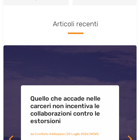
Articoli recenti
Quello che accade nelle
carceri non incentiva le
collaborazioni contro le
estorsioni
da
Comitato Addiopizzo
|
25 Luglio 2026
|
NEWS
,