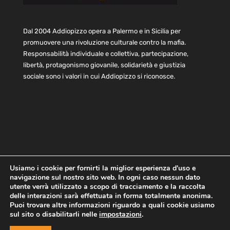
Dal 2004 Addiopizzo opera a Palermo e in Sicilia per
promuovere una rivoluzione culturale contro la mafia.
Responsabilità individuale e collettiva, partecipazione,
libertà, protagonismo giovanile, solidarietà e giustizia
sociale sono i valori in cui Addiopizzo si riconosce.
Usiamo i cookie per fornirti la miglior esperienza d'uso e
navigazione sul nostro sito web. In ogni caso nessun dato
Home
Statuto e bilancio
Contatti
utente verrà utilizzato a scopo di tracciamento e la raccolta
Privacy
Cookie
Child Protection Policy
delle interazioni sarà effettuata in forma totalmente anonima.
Puoi trovare altre informazioni riguardo a quali cookie usiamo
sul sito o disabilitarli nelle
impostazioni
.
Copyright © 2021 AddioPizzo | Tutti i diritti riservati | Sede