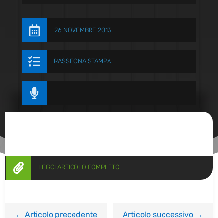

26 NOVEMBRE 2013

RASSEGNA STAMPA


LEGGI ARTICOLO COMPLETO
←
Articolo precedente
Articolo successivo
→