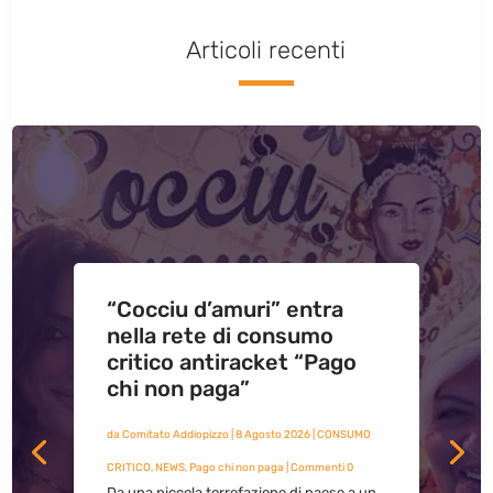
Articoli recenti
“Cocciu d’amuri” entra
nella rete di consumo
critico antiracket “Pago
chi non paga”
da
Comitato Addiopizzo
|
8 Agosto 2026
|
CONSUMO
CRITICO
,
NEWS
,
Pago chi non paga
| Commenti 0
Da una piccola torrefazione di paese a un