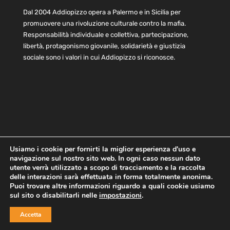
Dal 2004 Addiopizzo opera a Palermo e in Sicilia per
promuovere una rivoluzione culturale contro la mafia.
Responsabilità individuale e collettiva, partecipazione,
libertà, protagonismo giovanile, solidarietà e giustizia
sociale sono i valori in cui Addiopizzo si riconosce.
Usiamo i cookie per fornirti la miglior esperienza d'uso e
navigazione sul nostro sito web. In ogni caso nessun dato
Home
Statuto e bilancio
Contatti
utente verrà utilizzato a scopo di tracciamento e la raccolta
Privacy
Cookie
Child Protection Policy
delle interazioni sarà effettuata in forma totalmente anonima.
Puoi trovare altre informazioni riguardo a quali cookie usiamo
sul sito o disabilitarli nelle
impostazioni
.
Copyright © 2021 AddioPizzo | Tutti i diritti riservati | Sede
Accetta
Centrale: via Lincoln 131, 90133 Palermo