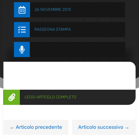

26 NOVEMBRE 2013

RASSEGNA STAMPA


LEGGI ARTICOLO COMPLETO
←
Articolo precedente
Articolo successivo
→