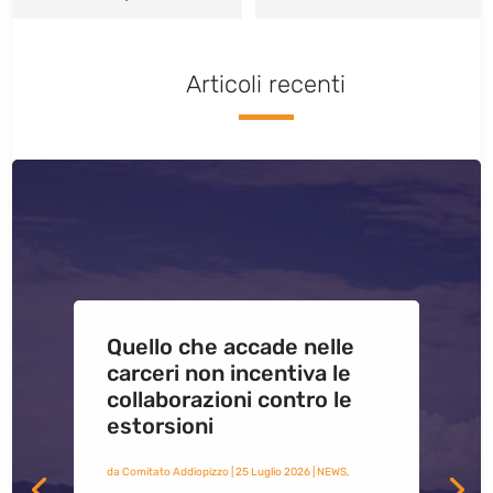
Articoli recenti
Quello che accade nelle
carceri non incentiva le
collaborazioni contro le
estorsioni
da
Comitato Addiopizzo
|
25 Luglio 2026
|
NEWS
,