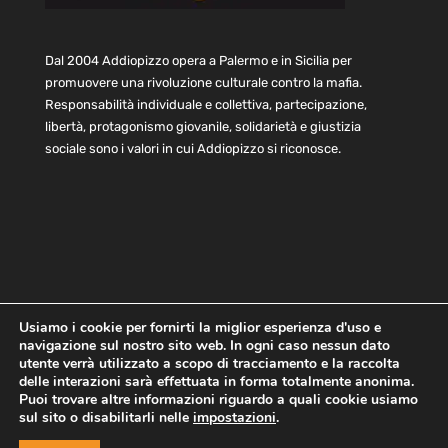
Dal 2004 Addiopizzo opera a Palermo e in Sicilia per
promuovere una rivoluzione culturale contro la mafia.
Responsabilità individuale e collettiva, partecipazione,
libertà, protagonismo giovanile, solidarietà e giustizia
sociale sono i valori in cui Addiopizzo si riconosce.
Usiamo i cookie per fornirti la miglior esperienza d'uso e
navigazione sul nostro sito web. In ogni caso nessun dato
Home
Statuto e bilancio
Contatti
utente verrà utilizzato a scopo di tracciamento e la raccolta
Privacy
Cookie
Child Protection Policy
delle interazioni sarà effettuata in forma totalmente anonima.
Puoi trovare altre informazioni riguardo a quali cookie usiamo
sul sito o disabilitarli nelle
impostazioni
.
Copyright © 2021 AddioPizzo | Tutti i diritti riservati | Sede