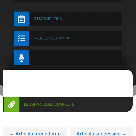

3 MAGGIO 2006

RASSEGNA STAMPA


LEGGI ARTICOLO COMPLETO
←
Articolo precedente
Articolo successivo
→