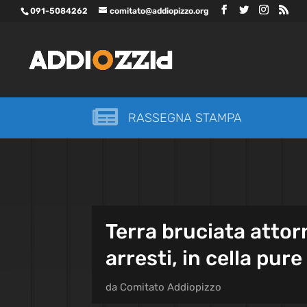
091-5084262
comitato@addiopizzo.org

RASSEGNA STAMPA
Terra bruciata attor
arresti, in cella pure
da
Comitato Addiopizzo