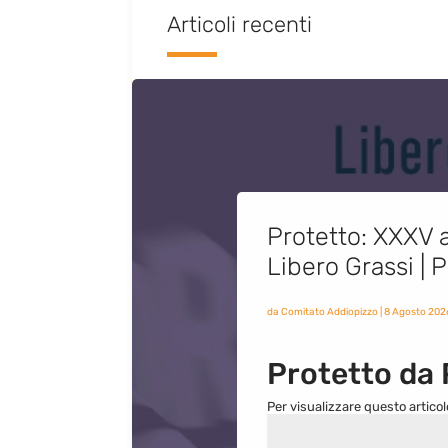
Articoli recenti
Protetto: XXXV a
Libero Grassi |
da
Comitato Addiopizzo
|
8 Agosto 202
Protetto da
Per visualizzare questo articol