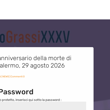
nniversario della morte di
 Palermo, 29 agosto 2026
6
|
NEWS
| Commenti 0
 Password
o protetto, inserisci qui sotto la password :