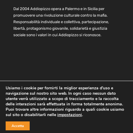
Dal 2004 Addiopizzo opera a Palermo e in Sicilia per
promuovere una rivoluzione culturale contro la mafia.
Responsabilità individuale e collettiva, partecipazione,
libertà, protagonismo giovanile, solidarietà e giustizia
sociale sono i valori in cui Addiopizzo si riconosce.
Usiamo i cookie per fornirti la miglior esperienza d'uso e
navigazione sul nostro sito web. In ogni caso nessun dato
Home
Statuto e bilancio
Contatti
utente verrà utilizzato a scopo di tracciamento e la raccolta
Privacy
Cookie
Child Protection Policy
delle interazioni sarà effettuata in forma totalmente anonima.
Puoi trovare altre informazioni riguardo a quali cookie usiamo
sul sito o disabilitarli nelle
impostazioni
.
Copyright © 2021 AddioPizzo | Tutti i diritti riservati | Sede
Accetta
Centrale: via Lincoln 131, 90133 Palermo