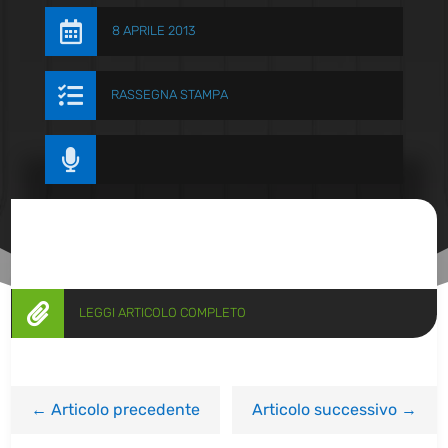

8 APRILE 2013

RASSEGNA STAMPA


LEGGI ARTICOLO COMPLETO
←
Articolo precedente
Articolo successivo
→