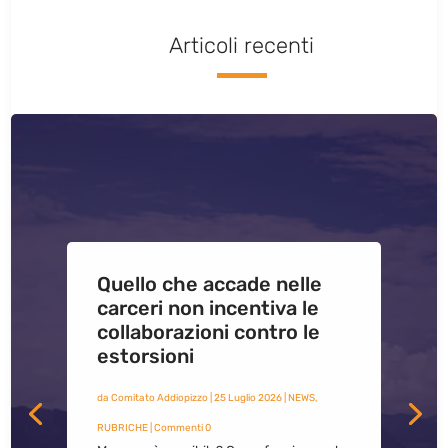
Articoli recenti
Quello che accade nelle
carceri non incentiva le
collaborazioni contro le
estorsioni
da
Comitato Addiopizzo
|
25 Luglio 2026
|
NEWS
,
RUBRICHE
| Commenti 0