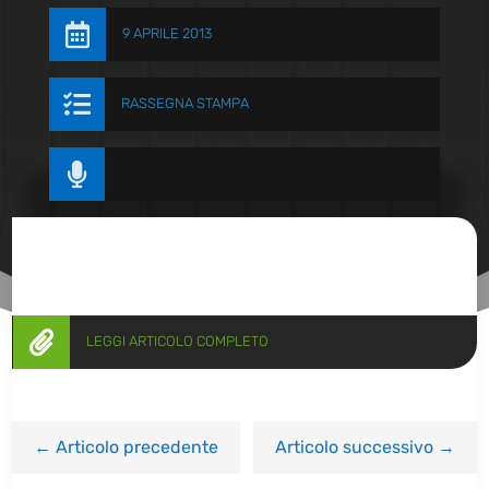

9 APRILE 2013

RASSEGNA STAMPA


LEGGI ARTICOLO COMPLETO
←
Articolo precedente
Articolo successivo
→