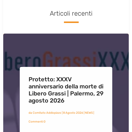
Articoli recenti
Protetto: XXXV
anniversario della morte di
Libero Grassi | Palermo, 29
agosto 2026
da
Comitato Addiopizzo
|
8 Agosto 2026
|
NEWS
|
Commenti 0