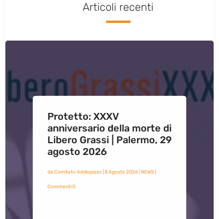
Articoli recenti
Protetto: XXXV
anniversario della morte di
Libero Grassi | Palermo, 29
agosto 2026
da
Comitato Addiopizzo
|
8 Agosto 2026
|
NEWS
|
Commenti 0