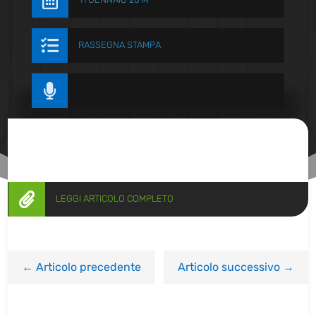


RASSEGNA STAMPA


LEGGI ARTICOLO COMPLETO
←
Articolo precedente
Articolo successivo
→