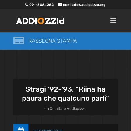
091-5084262
comitato@addiopizzo.org

RASSEGNA STAMPA
Stragi ’92-’93, “Riina ha
paura che qualcuno parli”
da
Comitato Addiopizzo
11 GENNAIO 2014