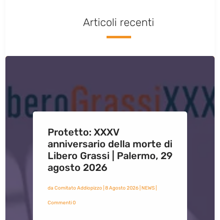
Articoli recenti
Protetto: XXXV
anniversario della morte di
Libero Grassi | Palermo, 29
agosto 2026
da
Comitato Addiopizzo
|
8 Agosto 2026
|
NEWS
|
Commenti 0