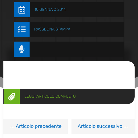

10 GENNAIO 2014

RASSEGNA STAMPA


LEGGI ARTICOLO COMPLETO
←
Articolo precedente
Articolo successivo
→