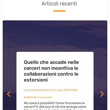
Articoli recenti
Quello che accade nelle
carceri non incentiva le
collaborazioni contro le
estorsioni
da
Comitato Addiopizzo
|
25 Luglio 2026
|
NEWS
,
RUBRICHE
| Commenti 0
Ma come è possibile? Come funzionano le
carceri? E alla luce di ciò che emerge come