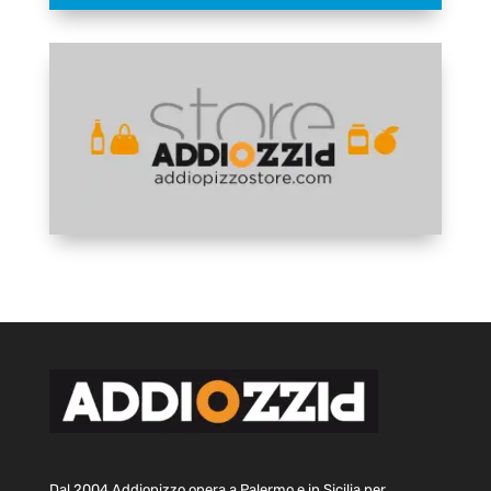
Dal 2004 Addiopizzo opera a Palermo e in Sicilia per