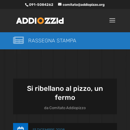
091-5084262
comitato@addiopizzo.org

RASSEGNA STAMPA
Si ribellano al pizzo, un
fermo
da
Comitato Addiopizzo
13 DICEMBRE 2008