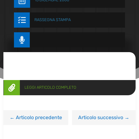


RASSEGNA STAMPA


LEGGI ARTICOLO COMPLETO
←
Articolo precedente
Articolo successivo
→