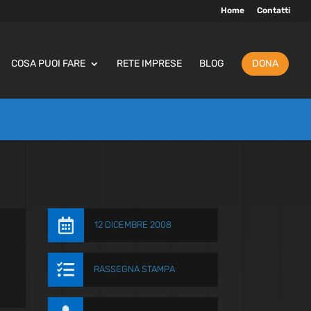
Home
Contatti
COSA PUOI FARE
RETE IMPRESE
BLOG
DONA

12 DICEMBRE 2008

RASSEGNA STAMPA