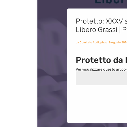
Protetto: XXXV a
Libero Grassi |
da
Comitato Addiopizzo
|
8 Agosto 202
Protetto da
Per visualizzare questo articol