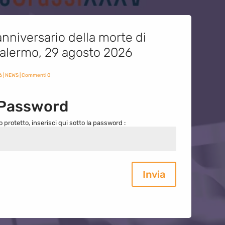
nniversario della morte di
 Palermo, 29 agosto 2026
6
|
NEWS
| Commenti 0
 Password
o protetto, inserisci qui sotto la password :
Invia