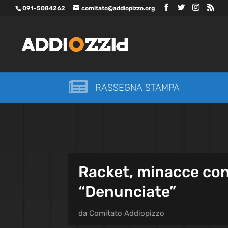
091-5084262
comitato@addiopizzo.org

RASSEGNA STAMPA
Racket, minacce con 
“Denunciate”
da
Comitato Addiopizzo