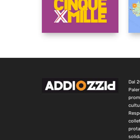
Dal 
Paler
prom
cultu
Respo
colle
prot
solid