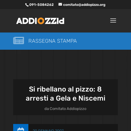
091-5084262
comitato@addiopizzo.org

RASSEGNA STAMPA
Si ribellano al pizzo: 8
arresti a Gela e Niscemi
da
Comitato Addiopizzo
20 GENNAIO 2007