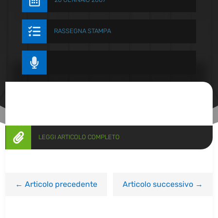


RASSEGNA STAMPA


LEGGI ARTICOLO COMPLETO
←
Articolo precedente
Articolo successivo
→