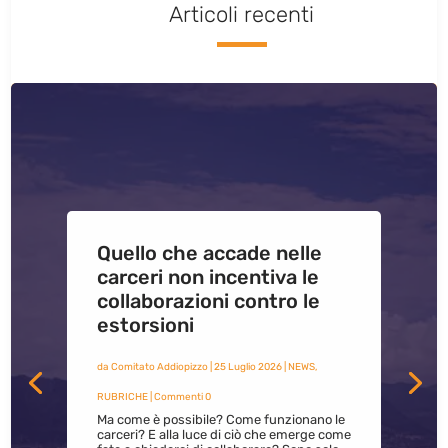
Articoli recenti
Quello che accade nelle
carceri non incentiva le
collaborazioni contro le
estorsioni
da
Comitato Addiopizzo
|
25 Luglio 2026
|
NEWS
,
RUBRICHE
| Commenti 0
Ma come è possibile? Come funzionano le
carceri? E alla luce di ciò che emerge come