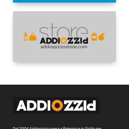
Dal 2004 Addiopizzo opera a Palermo e in Sicilia per