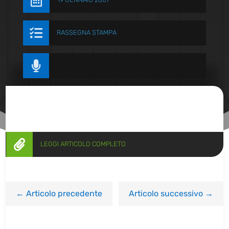


RASSEGNA STAMPA


LEGGI ARTICOLO COMPLETO
←
Articolo precedente
Articolo successivo
→