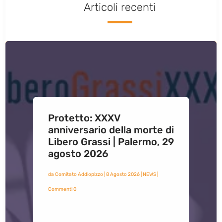
Articoli recenti
Protetto: XXXV
anniversario della morte di
Libero Grassi | Palermo, 29
agosto 2026
da
Comitato Addiopizzo
|
8 Agosto 2026
|
NEWS
|
Commenti 0