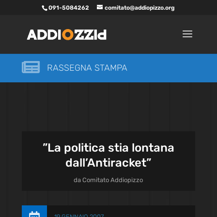
091-5084262
comitato@addiopizzo.org

RASSEGNA STAMPA
”La politica stia lontana
dall’Antiracket”
da
Comitato Addiopizzo
19 GENNAIO 2007