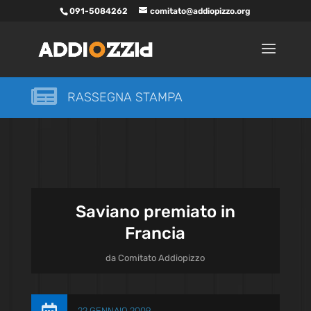
091-5084262
comitato@addiopizzo.org

RASSEGNA STAMPA
Saviano premiato in
Francia
da
Comitato Addiopizzo
22 GENNAIO 2009