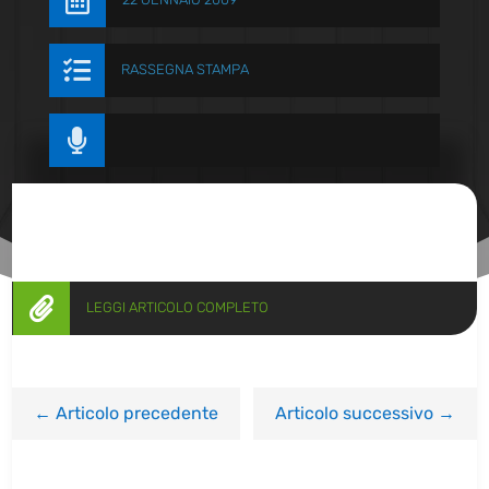


RASSEGNA STAMPA


LEGGI ARTICOLO COMPLETO
←
Articolo precedente
Articolo successivo
→