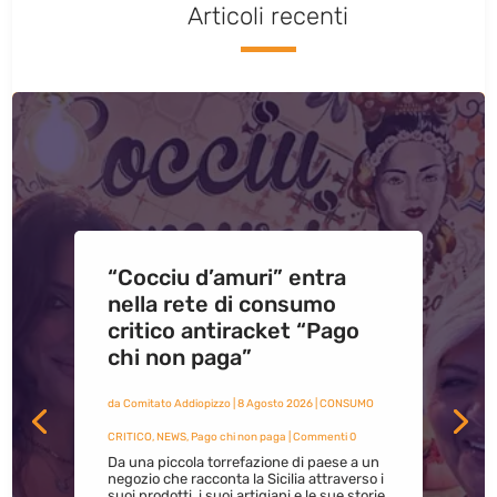
Articoli recenti
“Cocciu d’amuri” entra
nella rete di consumo
critico antiracket “Pago
chi non paga”
da
Comitato Addiopizzo
|
8 Agosto 2026
|
CONSUMO
CRITICO
,
NEWS
,
Pago chi non paga
| Commenti 0
Da una piccola torrefazione di paese a un
negozio che racconta la Sicilia attraverso i
suoi prodotti, i suoi artigiani e le sue storie.