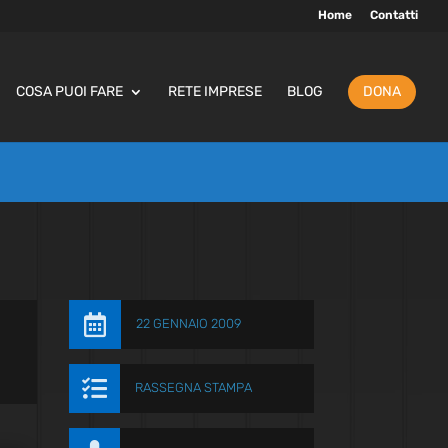
Home
Contatti
COSA PUOI FARE
RETE IMPRESE
BLOG
DONA

22 GENNAIO 2009

RASSEGNA STAMPA