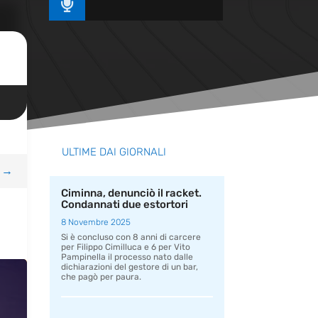

ULTIME DAI GIORNALI
→
Ciminna, denunciò il racket.
Condannati due estortori
8 Novembre 2025
Si è concluso con 8 anni di carcere
per Filippo Cimilluca e 6 per Vito
Pampinella il processo nato dalle
dichiarazioni del gestore di un bar,
che pagò per paura.