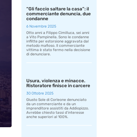
“Gli faccio saltare la casa”: il
commerciante denuncia, due
condanne
6 Novembre 2025
Otto anni a Filippo Cimilluca, sei anni
a Vito Pampinella. Sono le condanne
inflitte per estorsione aggravata dal
metodo mafioso. Il commerciante
vittima è stato fermo nella decisione
di denunciare.
Usura, violenza e minacce.
Ristoratore finisce in carcere
30 Ottobre 2025
Giusto Sole di Corleone denunciato
da un commerciante e da un
imprenditore assistiti da Addiopizzo.
Avrebbe chiesto tassi d’interesse
anche superiori al 100%.