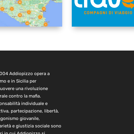
2004 Addiopizzo opera a
mo e in Sicilia per
uovere una rivoluzione
rale contro la mafia.
nsabilità individuale e
ttiva, partecipazione, libertà,
agonismo giovanile,
arietà e giustizia sociale sono
ori in cui Addiopizzo si