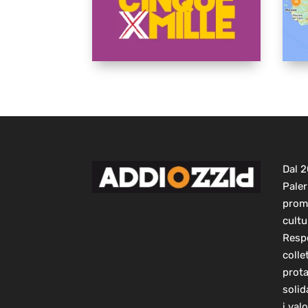
Dal 
Paler
prom
cultu
Respo
colle
prot
solid
i val