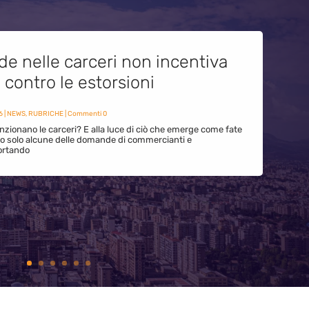
de nelle carceri non incentiva
i contro le estorsioni
6
|
NEWS
,
RUBRICHE
| Commenti 0
zionano le carceri? E alla luce di ciò che emerge come fate
ono solo alcune delle domande di commercianti e
ortando