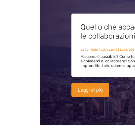
Quello che acca
le collaborazion
da
Comitato Addiopizzo
|
25 Luglio 202
Ma come è possibile? Come fun
a chiederci di collaborare? S
imprenditori che stiamo supp
Leggi di più