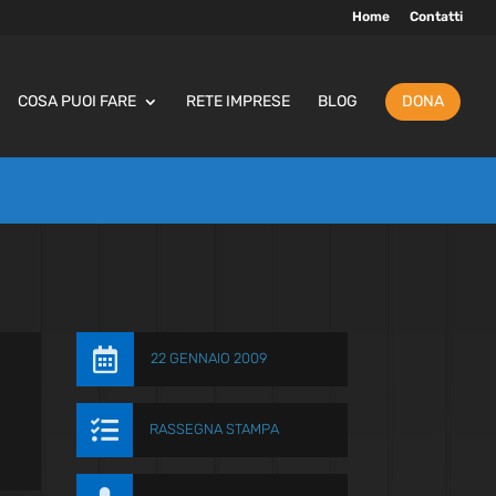
Home
Contatti
COSA PUOI FARE
RETE IMPRESE
BLOG
DONA

22 GENNAIO 2009

RASSEGNA STAMPA