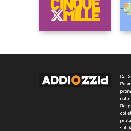
Dal 
Paler
prom
cultu
Respo
colle
prot
solid