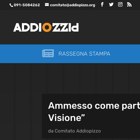
091-5084262
comitato@addiopizzo.org

RASSEGNA STAMPA
Ammesso come parte c
Visione”
da
Comitato Addiopizzo