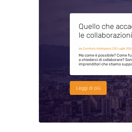
Quello che acca
le collaborazion
da
Comitato Addiopizzo
|
25 Luglio 202
Ma come è possibile? Come fun
a chiederci di collaborare? S
imprenditori che stiamo supp
Leggi di più