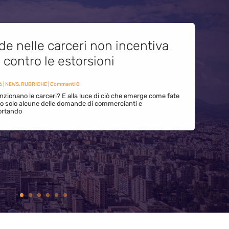
de nelle carceri non incentiva
i contro le estorsioni
6
|
NEWS
,
RUBRICHE
| Commenti 0
zionano le carceri? E alla luce di ciò che emerge come fate
ono solo alcune delle domande di commercianti e
ortando