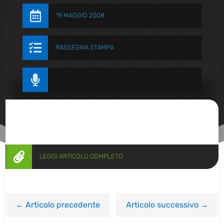

19 MAGGIO 2008

RASSEGNA STAMPA


LEGGI ARTICOLO COMPLETO
←
Articolo precedente
Articolo successivo
→