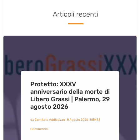
Articoli recenti
Protetto: XXXV
anniversario della morte di
Libero Grassi | Palermo, 29
agosto 2026
da
Comitato Addiopizzo
|
8 Agosto 2026
|
NEWS
|
Commenti 0