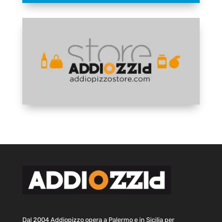
Dal 2004 Addiopizzo opera a Palermo e in Sicilia per