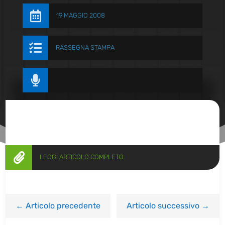

19 MAGGIO 2008

RASSEGNA STAMPA


LEGGI ARTICOLO COMPLETO
←
Articolo precedente
Articolo successivo
→