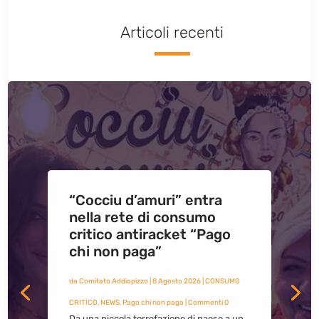
Articoli recenti
“Cocciu d’amuri” entra
nella rete di consumo
critico antiracket “Pago
chi non paga”
da
Comitato Addiopizzo
|
8 Agosto 2026
|
CONSUMO
CRITICO
,
NEWS
,
Pago chi non paga
| Commenti 0
Da una piccola torrefazione di paese a un