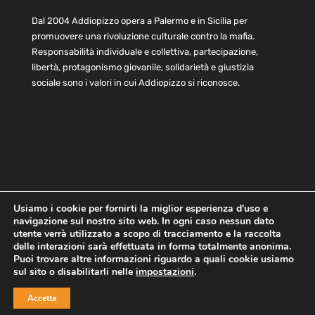
Dal 2004 Addiopizzo opera a Palermo e in Sicilia per
promuovere una rivoluzione culturale contro la mafia.
Responsabilità individuale e collettiva, partecipazione,
libertà, protagonismo giovanile, solidarietà e giustizia
sociale sono i valori in cui Addiopizzo si riconosce.
Usiamo i cookie per fornirti la miglior esperienza d'uso e
navigazione sul nostro sito web. In ogni caso nessun dato
Home
Statuto e bilancio
Contatti
utente verrà utilizzato a scopo di tracciamento e la raccolta
Privacy
Cookie
Child Protection Policy
delle interazioni sarà effettuata in forma totalmente anonima.
Puoi trovare altre informazioni riguardo a quali cookie usiamo
sul sito o disabilitarli nelle
impostazioni
.
Copyright © 2021 AddioPizzo | Tutti i diritti riservati | Sede
Accetta
Centrale: via Lincoln 131, 90133 Palermo