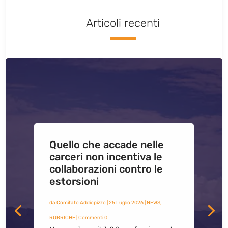
Articoli recenti
Quello che accade nelle
carceri non incentiva le
collaborazioni contro le
estorsioni
da
Comitato Addiopizzo
|
25 Luglio 2026
|
NEWS
,
RUBRICHE
| Commenti 0