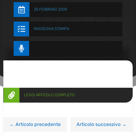

25 FEBBRAIO 2009

RASSEGNA STAMPA


LEGGI ARTICOLO COMPLETO
←
Articolo precedente
Articolo successivo
→