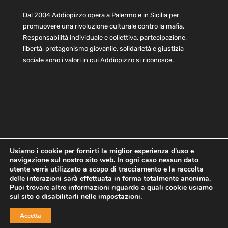
Dal 2004 Addiopizzo opera a Palermo e in Sicilia per
promuovere una rivoluzione culturale contro la mafia.
Responsabilità individuale e collettiva, partecipazione,
libertà, protagonismo giovanile, solidarietà e giustizia
sociale sono i valori in cui Addiopizzo si riconosce.
Usiamo i cookie per fornirti la miglior esperienza d'uso e
navigazione sul nostro sito web. In ogni caso nessun dato
Home
Statuto e bilancio
Contatti
utente verrà utilizzato a scopo di tracciamento e la raccolta
Privacy
Cookie
Child Protection Policy
delle interazioni sarà effettuata in forma totalmente anonima.
Puoi trovare altre informazioni riguardo a quali cookie usiamo
sul sito o disabilitarli nelle
impostazioni
.
Copyright © 2021 AddioPizzo | Tutti i diritti riservati | Sede
Accetta
Centrale: via Lincoln 131, 90133 Palermo