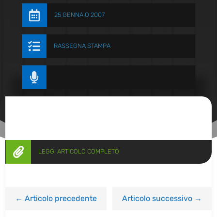

25 GENNAIO 2007

RASSEGNA STAMPA


LEGGI ARTICOLO COMPLETO
←
Articolo precedente
Articolo successivo
→