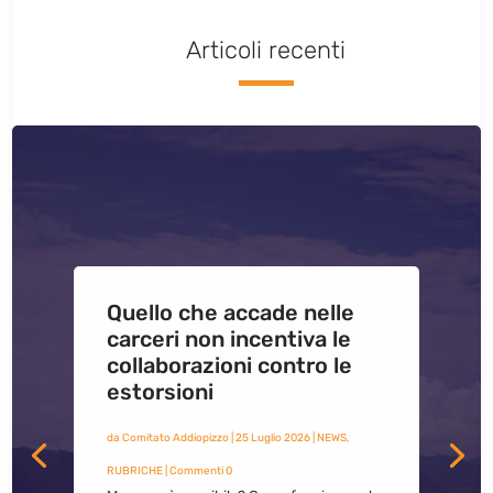
Articoli recenti
Quello che accade nelle
carceri non incentiva le
collaborazioni contro le
estorsioni
da
Comitato Addiopizzo
|
25 Luglio 2026
|
NEWS
,
RUBRICHE
| Commenti 0