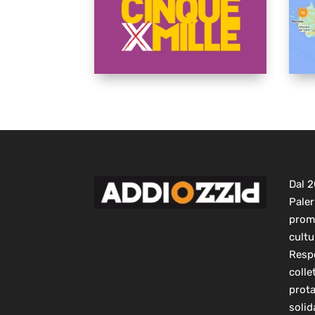
Dal 
Paler
prom
cultu
Respo
colle
prot
solid