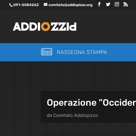
091-5084262
comitato@addiopizzo.org

RASSEGNA STAMPA
Operazione ”Occident
da
Comitato Addiopizzo