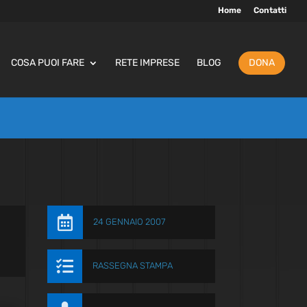
Home
Contatti
COSA PUOI FARE
RETE IMPRESE
BLOG
DONA

24 GENNAIO 2007

RASSEGNA STAMPA