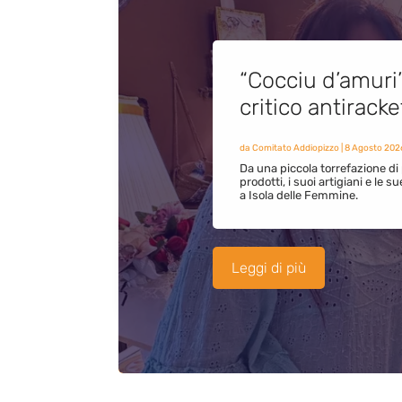
“Cocciu d’amuri
critico antirack
da
Comitato Addiopizzo
|
8 Agosto 202
Da una piccola torrefazione di 
prodotti, i suoi artigiani e le s
a Isola delle Femmine.
Leggi di più