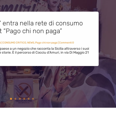
” entra nella rete di consumo
et “Pago chi non paga”
6
|
CONSUMO CRITICO
,
NEWS
,
Pago chi non paga
| Commenti 0
paese a un negozio che racconta la Sicilia attraverso i suoi
ue storie. È il percorso di Cocciu d’Amuri, in via Di Maggio 21