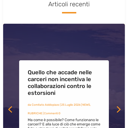
Articoli recenti
Quello che accade nelle
carceri non incentiva le
collaborazioni contro le
estorsioni
da
Comitato Addiopizzo
|
25 Luglio 2026
|
NEWS
,
RUBRICHE
| Commenti 0
Ma come è possibile? Come funzionano le
carceri? E alla luce di ciò che emerge come