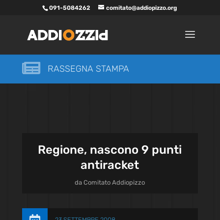
091-5084262
comitato@addiopizzo.org

RASSEGNA STAMPA
Regione, nascono 9 punti
antiracket
da
Comitato Addiopizzo
23 SETTEMBRE 2008