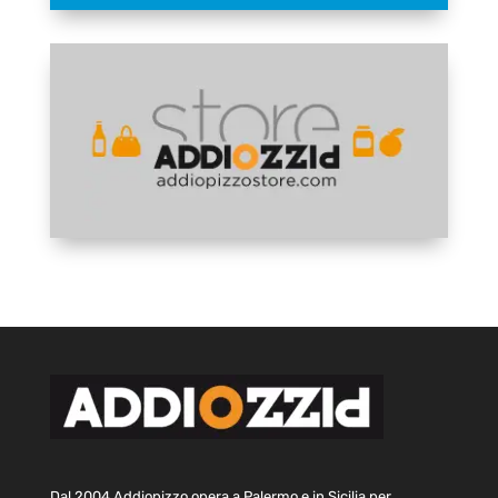
Dal 2004 Addiopizzo opera a Palermo e in Sicilia per