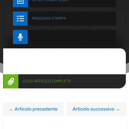


RASSEGNA STAMPA


LEGGI ARTICOLO COMPLETO
←
Articolo precedente
Articolo successivo
→