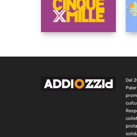
Dal 
Paler
prom
cultu
Respo
colle
prot
solid