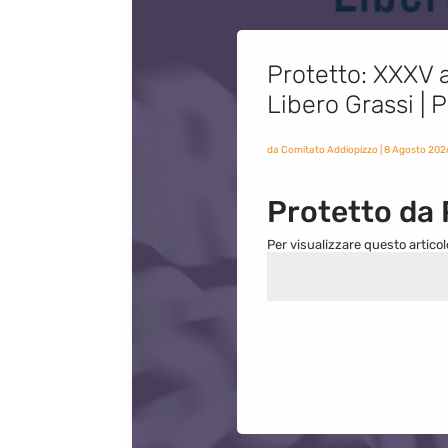
Protetto: XXXV a
Libero Grassi |
da
Comitato Addiopizzo
|
8 Agosto 202
Protetto da
Per visualizzare questo articol