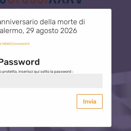
nniversario della morte di
 Palermo, 29 agosto 2026
6
|
NEWS
| Commenti 0
 Password
o protetto, inserisci qui sotto la password :
Invia