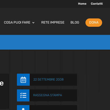
Home
Contatti
COSA PUOI FARE
RETE IMPRESE
BLOG
DONA

22 SETTEMBRE 2008
ne

RASSEGNA STAMPA