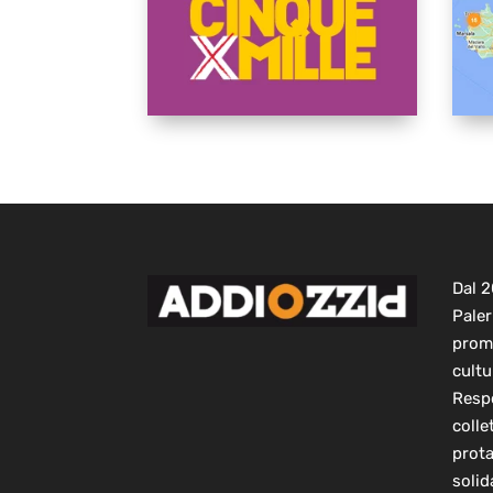
Dal 
Paler
prom
cultu
Respo
colle
prot
solid