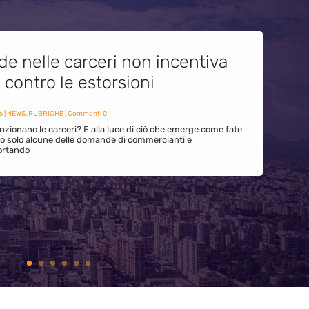
de nelle carceri non incentiva
i contro le estorsioni
6
|
NEWS
,
RUBRICHE
| Commenti 0
zionano le carceri? E alla luce di ciò che emerge come fate
ono solo alcune delle domande di commercianti e
ortando