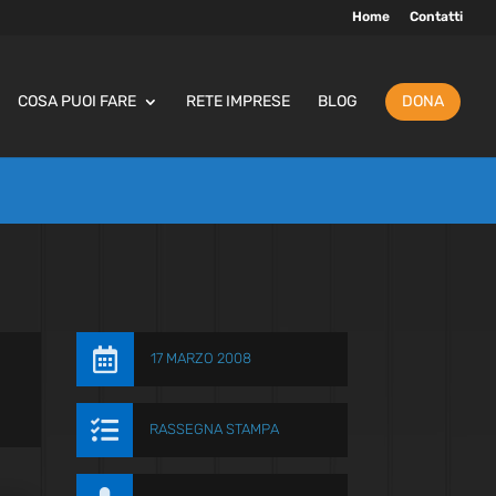
Home
Contatti
COSA PUOI FARE
RETE IMPRESE
BLOG
DONA

17 MARZO 2008

RASSEGNA STAMPA