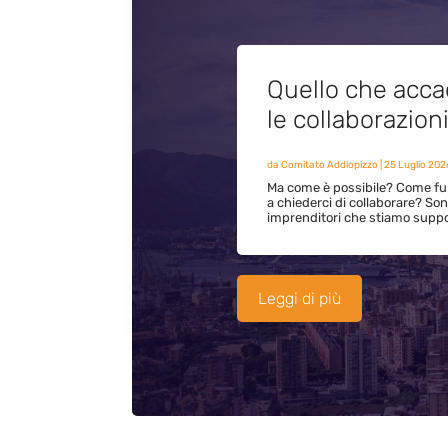
Quello che acca
le collaborazion
da
Comitato Addiopizzo
|
25 Luglio 202
Ma come è possibile? Come fun
a chiederci di collaborare? S
imprenditori che stiamo supp
Leggi di più