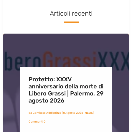
Articoli recenti
Protetto: XXXV
anniversario della morte di
Libero Grassi | Palermo, 29
agosto 2026
da
Comitato Addiopizzo
|
8 Agosto 2026
|
NEWS
|
Commenti 0