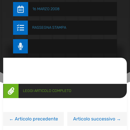

16 MARZO 2008

RASSEGNA STAMPA


LEGGI ARTICOLO COMPLETO
←
Articolo precedente
Articolo successivo
→