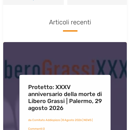
Articoli recenti
Protetto: XXXV
anniversario della morte di
Libero Grassi | Palermo, 29
agosto 2026
da
Comitato Addiopizzo
|
8 Agosto 2026
|
NEWS
|
Commenti 0