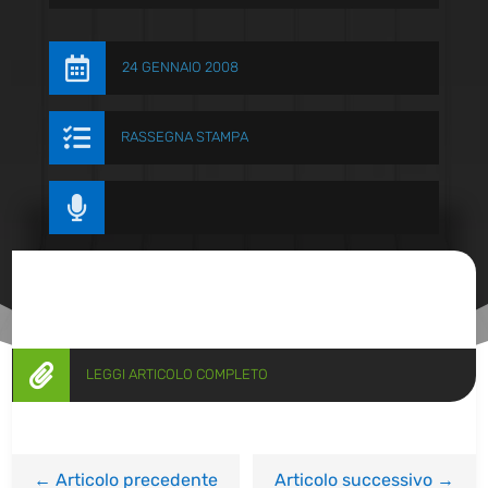

24 GENNAIO 2008

RASSEGNA STAMPA


LEGGI ARTICOLO COMPLETO
←
Articolo precedente
Articolo successivo
→