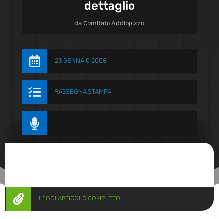
dettaglio
da
Comitato Addiopizzo

23 GENNAIO 2008

RASSEGNA STAMPA


LEGGI ARTICOLO COMPLETO