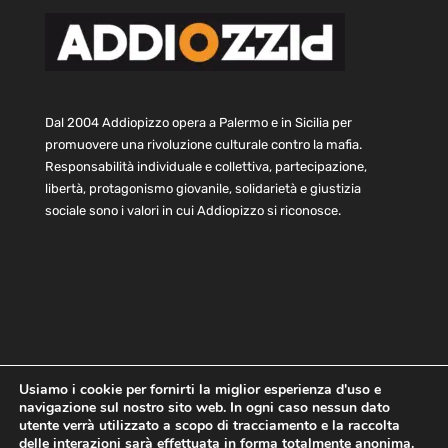
Dal 2004 Addiopizzo opera a Palermo e in Sicilia per
promuovere una rivoluzione culturale contro la mafia.
Responsabilità individuale e collettiva, partecipazione,
libertà, protagonismo giovanile, solidarietà e giustizia
sociale sono i valori in cui Addiopizzo si riconosce.
Usiamo i cookie per fornirti la miglior esperienza d'uso e
navigazione sul nostro sito web. In ogni caso nessun dato
Home
Statuto e bilancio
Contatti
utente verrà utilizzato a scopo di tracciamento e la raccolta
Privacy
Cookie
Child Protection Policy
delle interazioni sarà effettuata in forma totalmente anonima.