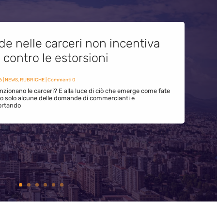
de nelle carceri non incentiva
i contro le estorsioni
6
|
NEWS
,
RUBRICHE
| Commenti 0
zionano le carceri? E alla luce di ciò che emerge come fate
ono solo alcune delle domande di commercianti e
ortando