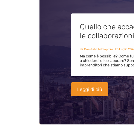
Quello che acca
le collaborazion
da
Comitato Addiopizzo
|
25 Luglio 202
Ma come è possibile? Come fun
a chiederci di collaborare? S
imprenditori che stiamo supp
Leggi di più