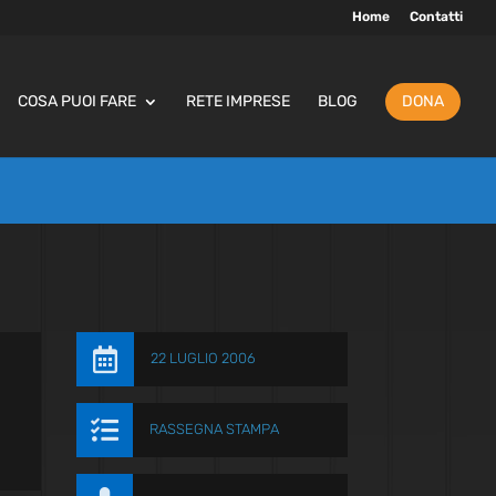
Home
Contatti
COSA PUOI FARE
RETE IMPRESE
BLOG
DONA

22 LUGLIO 2006

RASSEGNA STAMPA