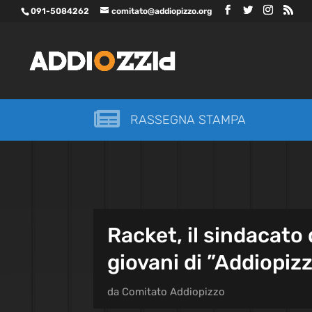
091-5084262
comitato@addiopizzo.org

RASSEGNA STAMPA
Racket, il sindacato d
giovani di ”Addiopiz
da
Comitato Addiopizzo