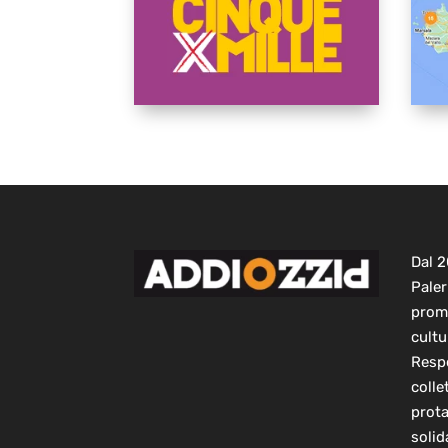
Dal 
Paler
prom
cultu
Respo
colle
prot
solid