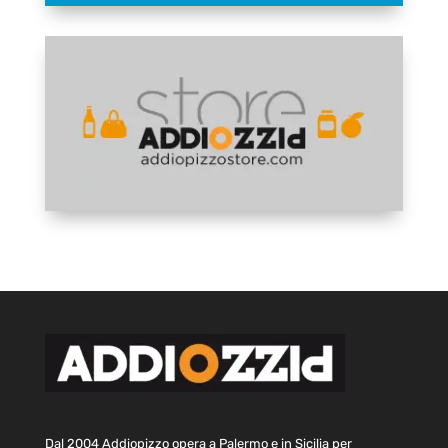
Dal 2004 Addiopizzo opera a Palermo e in Sicilia per