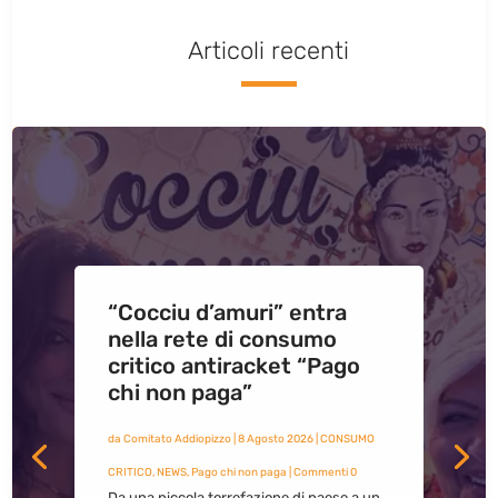
Articoli recenti
“Cocciu d’amuri” entra
nella rete di consumo
critico antiracket “Pago
chi non paga”
da
Comitato Addiopizzo
|
8 Agosto 2026
|
CONSUMO
CRITICO
,
NEWS
,
Pago chi non paga
| Commenti 0
Da una piccola torrefazione di paese a un