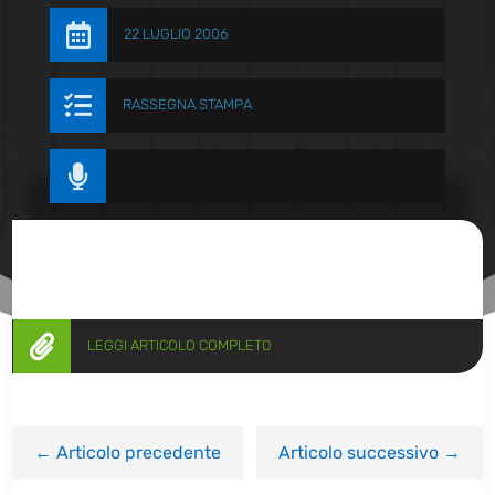

22 LUGLIO 2006

RASSEGNA STAMPA


LEGGI ARTICOLO COMPLETO
←
Articolo precedente
Articolo successivo
→