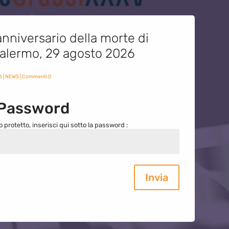
nniversario della morte di
 Palermo, 29 agosto 2026
6
|
NEWS
| Commenti 0
 Password
o protetto, inserisci qui sotto la password :
Invia