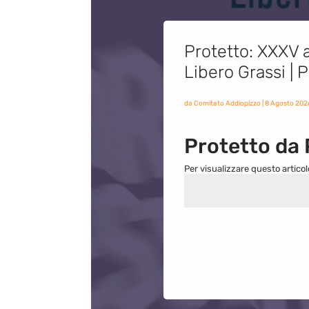
Protetto: XXXV a
Libero Grassi |
da
Comitato Addiopizzo
|
8 Agosto 202
Protetto da
Per visualizzare questo articol