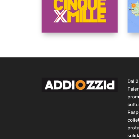
Dal 
Paler
prom
cultu
Respo
colle
prot
solid