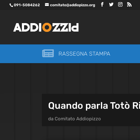
091-5084262
comitato@addiopizzo.org

RASSEGNA STAMPA
Quando parla Totò R
da
Comitato Addiopizzo