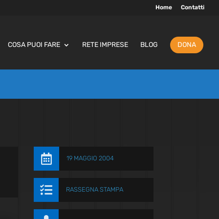
Home
Contatti
COSA PUOI FARE
RETE IMPRESE
BLOG
DONA

19 MAGGIO 2004

RASSEGNA STAMPA