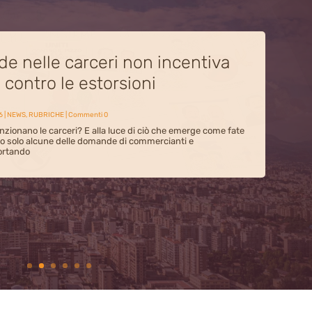
 più piccoli come antidoto alla
sopraffazione mafiosa nel
n Lorenzo
6
|
ADDIOPIZZO
,
ATTIVITA' ADDIOPIZZO
,
NEWS
| Commenti 0
ell’associazione “Crescere insieme si può”, nel quartiere di
orio dedicato ai temi della cittadinanza attiva e