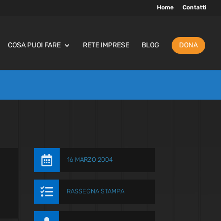
Home
Contatti
COSA PUOI FARE
RETE IMPRESE
BLOG
DONA

16 MARZO 2004

RASSEGNA STAMPA