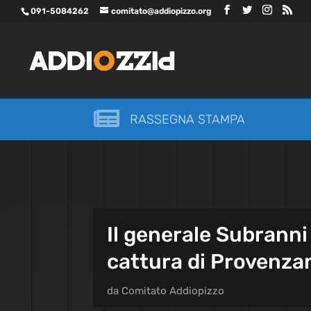
091-5084262
comitato@addiopizzo.org

RASSEGNA STAMPA
Il generale Subranni
cattura di Provenza
da
Comitato Addiopizzo