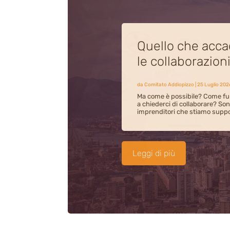
L’inclusione dei
violenza e alla 
territorio di Sa
da
Comitato Addiopizzo
|
23 Luglio 202
Abbiamo incontrato i bambini d
Tommaso Natale, per un laborat
dell’impegno civile.
Leggi di più