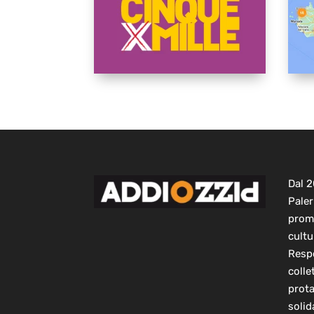
Dal 
Paler
prom
cultu
Respo
colle
prot
solid