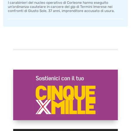
I carabinieri del nucleo operativo di Corleone hanno eseguito
un’ordinanza cautelare in carcere del gip di Termini Imerese nei
confronti di Giusto Sole, 37 anni, imprenditore accusato di usura.