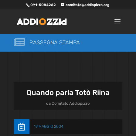
091-5084262
comitato@addiopizzo.org

RASSEGNA STAMPA
Quando parla Totò Riina
da
Comitato Addiopizzo

19 MAGGIO 2004