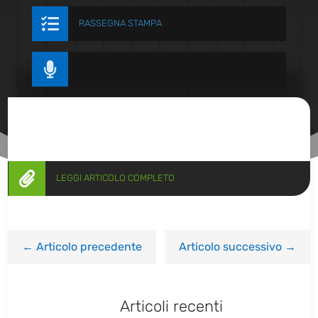

RASSEGNA STAMPA


LEGGI ARTICOLO COMPLETO
←
Articolo precedente
Articolo successivo
→
Articoli recenti