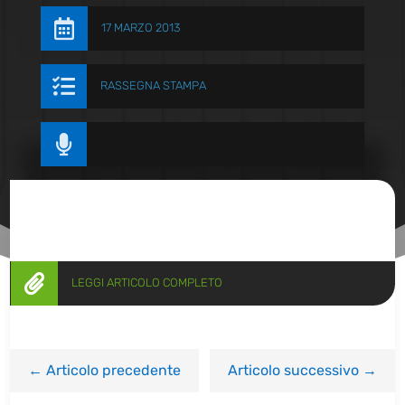

17 MARZO 2013

RASSEGNA STAMPA


LEGGI ARTICOLO COMPLETO
←
Articolo precedente
Articolo successivo
→