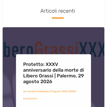
Articoli recenti
Protetto: XXXV
anniversario della morte di
Libero Grassi | Palermo, 29
agosto 2026
da
Comitato Addiopizzo
|
8 Agosto 2026
|
NEWS
|
Commenti 0