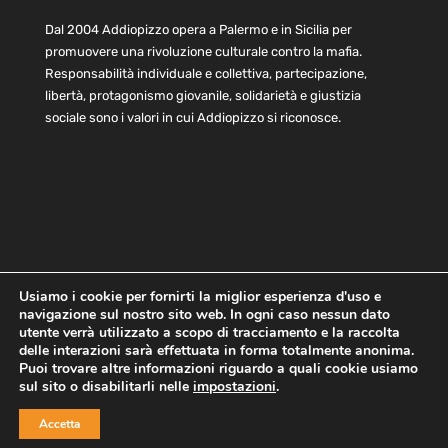
Dal 2004 Addiopizzo opera a Palermo e in Sicilia per
promuovere una rivoluzione culturale contro la mafia.
Responsabilità individuale e collettiva, partecipazione,
libertà, protagonismo giovanile, solidarietà e giustizia
sociale sono i valori in cui Addiopizzo si riconosce.
Usiamo i cookie per fornirti la miglior esperienza d'uso e
navigazione sul nostro sito web. In ogni caso nessun dato
Home
Statuto e bilancio
Contatti
utente verrà utilizzato a scopo di tracciamento e la raccolta
Privacy
Cookie
Child Protection Policy
delle interazioni sarà effettuata in forma totalmente anonima.
Puoi trovare altre informazioni riguardo a quali cookie usiamo
sul sito o disabilitarli nelle
impostazioni
.
Copyright © 2021 AddioPizzo | Tutti i diritti riservati | Sede
Accetta
Centrale: via Lincoln 131, 90133 Palermo