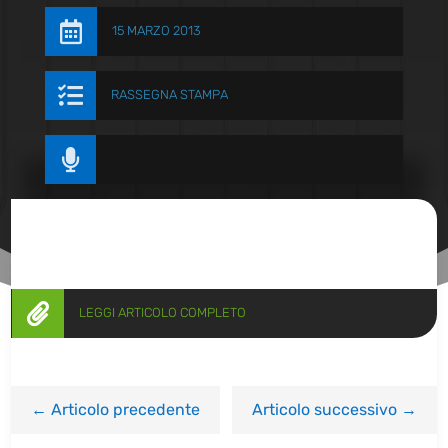

15 MARZO 2013

RASSEGNA STAMPA


LEGGI ARTICOLO COMPLETO
←
Articolo precedente
Articolo successivo
→