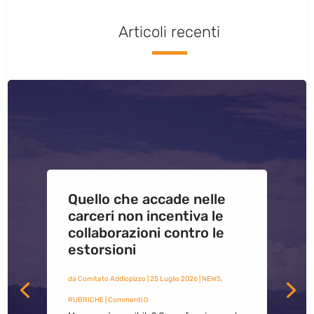
Articoli recenti
Quello che accade nelle
carceri non incentiva le
collaborazioni contro le
estorsioni
da
Comitato Addiopizzo
|
25 Luglio 2026
|
NEWS
,
RUBRICHE
| Commenti 0