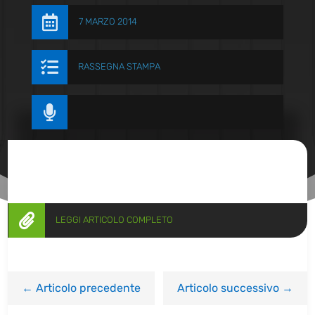

7 MARZO 2014

RASSEGNA STAMPA


LEGGI ARTICOLO COMPLETO
←
Articolo precedente
Articolo successivo
→