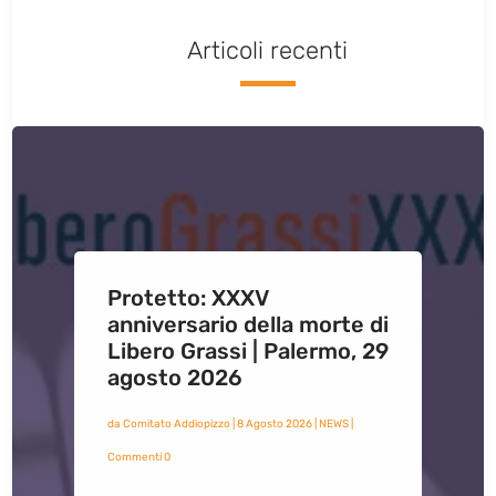
Articoli recenti
Protetto: XXXV
anniversario della morte di
Libero Grassi | Palermo, 29
agosto 2026
da
Comitato Addiopizzo
|
8 Agosto 2026
|
NEWS
|
Commenti 0