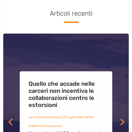
Articoli recenti
Quello che accade nelle
carceri non incentiva le
collaborazioni contro le
estorsioni
da
Comitato Addiopizzo
|
25 Luglio 2026
|
NEWS
,
RUBRICHE
| Commenti 0