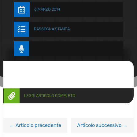

6 MARZO 2014

RASSEGNA STAMPA


LEGGI ARTICOLO COMPLETO
←
Articolo precedente
Articolo successivo
→