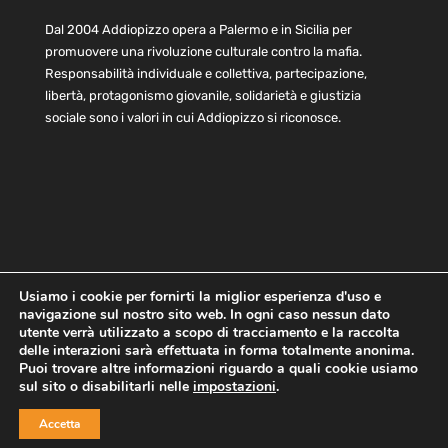
Dal 2004 Addiopizzo opera a Palermo e in Sicilia per
promuovere una rivoluzione culturale contro la mafia.
Responsabilità individuale e collettiva, partecipazione,
libertà, protagonismo giovanile, solidarietà e giustizia
sociale sono i valori in cui Addiopizzo si riconosce.
Usiamo i cookie per fornirti la miglior esperienza d'uso e
navigazione sul nostro sito web. In ogni caso nessun dato
Home
Statuto e bilancio
Contatti
utente verrà utilizzato a scopo di tracciamento e la raccolta
Privacy
Cookie
Child Protection Policy
delle interazioni sarà effettuata in forma totalmente anonima.
Puoi trovare altre informazioni riguardo a quali cookie usiamo
sul sito o disabilitarli nelle
impostazioni
.
Copyright © 2021 AddioPizzo | Tutti i diritti riservati | Sede
Accetta
Centrale: via Lincoln 131, 90133 Palermo