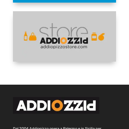
Dal 2004 Addiopizzo opera a Palermo e in Sicilia per