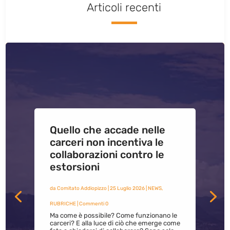
Articoli recenti
Quello che accade nelle
carceri non incentiva le
collaborazioni contro le
estorsioni
da
Comitato Addiopizzo
|
25 Luglio 2026
|
NEWS
,
RUBRICHE
| Commenti 0
Ma come è possibile? Come funzionano le
carceri? E alla luce di ciò che emerge come