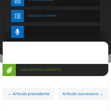


RASSEGNA STAMPA


LEGGI ARTICOLO COMPLETO
←
Articolo precedente
Articolo successivo
→