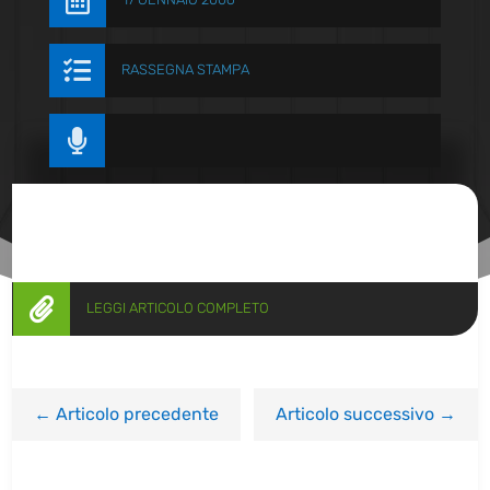


RASSEGNA STAMPA


LEGGI ARTICOLO COMPLETO
←
Articolo precedente
Articolo successivo
→