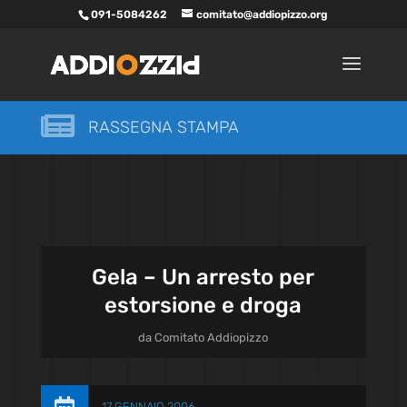
091-5084262
comitato@addiopizzo.org

RASSEGNA STAMPA
Gela – Un arresto per
estorsione e droga
da
Comitato Addiopizzo
17 GENNAIO 2006