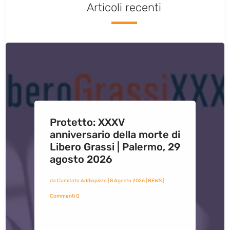
Articoli recenti
Protetto: XXXV
anniversario della morte di
Libero Grassi | Palermo, 29
agosto 2026
da
Comitato Addiopizzo
|
8 Agosto 2026
|
NEWS
|
Commenti 0