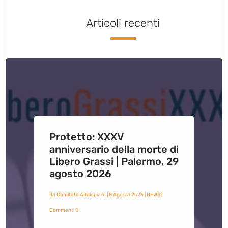
Articoli recenti
Protetto: XXXV
anniversario della morte di
Libero Grassi | Palermo, 29
agosto 2026
da
Comitato Addiopizzo
|
8 Agosto 2026
|
NEWS
|
Commenti 0