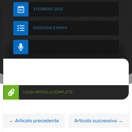

3 FEBBRAIO 2005

RASSEGNA STAMPA


LEGGI ARTICOLO COMPLETO
←
Articolo precedente
Articolo successivo
→